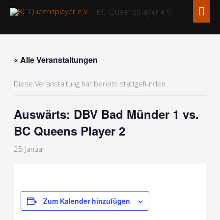
Zum
Hau
BC Queensplayer e.V.
Inhalt
springen
« Alle Veranstaltungen
Diese Veranstaltung hat bereits stattgefunden.
Auswärts: DBV Bad Münder 1 vs.
BC Queens Player 2
25. Januar
Zum Kalender hinzufügen