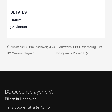
DETAILS
Datum:
25. Januar
Auswärts: BS Braunschweig 4 vs.
Auswärts: PBSG Wolfsburg 3 vs.
BC Queens Player 3
BC Queens Player 1
BC Queensplayer e.V.
Billard in Hannover
Hans Böckler Straße 43-45