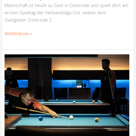
Mannschaft ist heute zu Gast in Osterode und spielt dort am
ersten Spieltag der Verbandsliga Ost neben dem
Gastgeber Osterode 2
Weiterlesen »
Vorbericht
zur
Saison
2021/2022