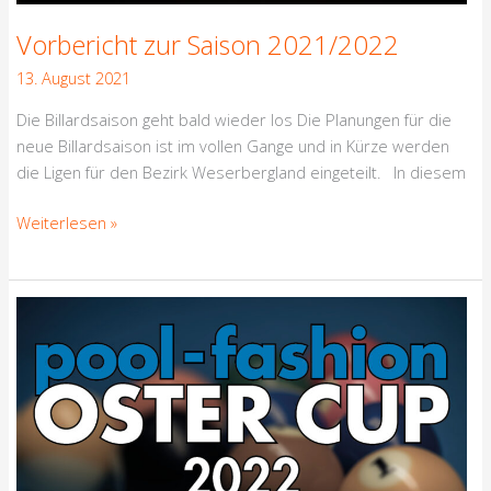
Vorbericht zur Saison 2021/2022
13. August 2021
Die Billardsaison geht bald wieder los Die Planungen für die
neue Billardsaison ist im vollen Gange und in Kürze werden
die Ligen für den Bezirk Weserbergland eingeteilt. In diesem
Weiterlesen »
Ostercup
und
10Ball
Masters
2022