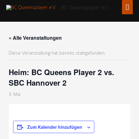
Zum
Hau
BC Queensplayer e.V.
Inhalt
springen
« Alle Veranstaltungen
Diese Veranstaltung hat bereits stattgefunden.
Heim: BC Queens Player 2 vs.
SBC Hannover 2
3. Mai
Zum Kalender hinzufügen