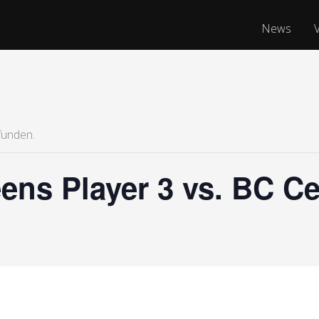
News
funden.
ns Player 3 vs. BC Ce