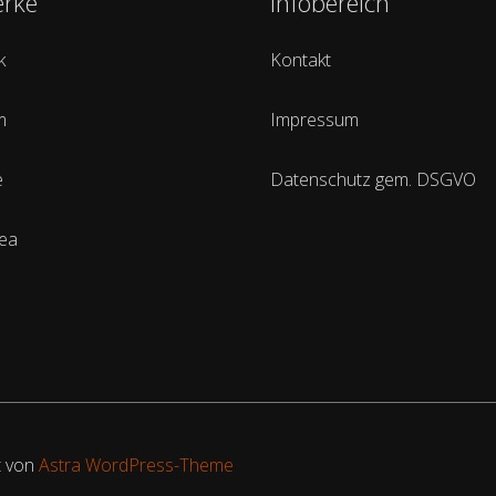
erke
Infobereich
k
Kontakt
m
Impressum
e
Datenschutz gem. DSGVO
rea
t von
Astra WordPress-Theme