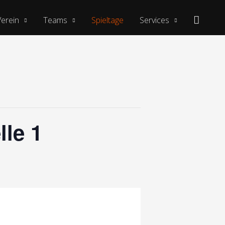
Suche
Verein
Teams
Spieltage
Services
lle 1