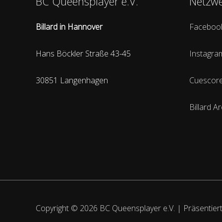
BC Queensplayer e.V.
Netzw
Billard in Hannover
Faceboo
Hans Böckler Straße 43-45
Instagra
30851 Langenhagen
Cuescor
Billard A
Copyright © 2026
BC Queensplayer e.V.
| Präsentier